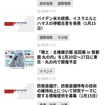
政府発表
国際情勢
2025-1-17
バイデン米大統領、イスラエルと
ハマスの停戦合意を発表（1月15
日）
国際情勢
その他
2025-1-17
「領土・主権展示館 巡回展 in 首都
圏 丸の内」を1月20日～27日に東
京・丸の内で開催予定
イベント
2025-1-17
防衛装備庁、防衛装備特有の技術
の維持向上について研究テーマに
関する情報提供を募集（1月15日）
事業・計画
企業