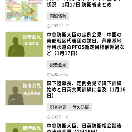
状況 1月17日 防衛省まとめ
国際情勢
2025-1-21
中谷防衛大臣の定例会見 中国の
東部戦区代表団の訪日、芦屋基地
専用水道のPFOS暫定目標値超過な
ど（1月17日）
記者会見
2025-1-21
森下陸幕長、定例会見で降下訓練
始めと日英共同訓練に言及（1月16
日）
記者会見
陸の防衛
2025-1-21
中谷防衛大臣、日英防衛相会談後
の臨時会見（1月15日）