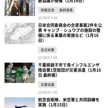
散協議が開催（1月14日）
防衛交流
政府発表
2025-1-20
日米合同委員会の合意事案2件を公
表 キャンプ・シュワブの施設の整
備に係る事業の実施など（1月16
日）
在日米軍
2025-1-20
千葉県銚子市で鳥インフルエンザ
陸自第1空挺団が災害派遣（1月16
日 最終報）
災害派遣
2025-1-20
航空自衛隊、米空軍と共同訓練を
実施（1月15日）