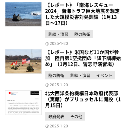
《レポート》「南海レスキュー
2024」南海トラフ巨大地震を想定
した大規模災害対処訓練（1月13
日〜17日）
訓練・演習
陸の防衛
2025-1-20
《レポート》米国など11か国が参
加 陸自第1空挺団の「降下訓練始
め」（1月12日、習志野演習場）
陸の防衛
訓練・演習
イベント
2025-1-20
北大西洋条約機構日本政府代表部
（実館）がブリュッセルに開設（1
月15日）
政府発表
その他
2025-1-20