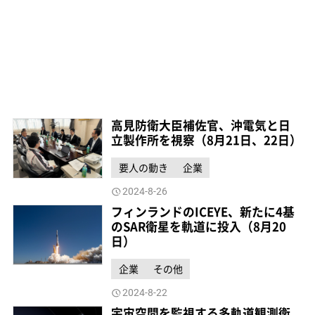
高見防衛大臣補佐官、沖電気と日
立製作所を視察（8月21日、22日）
要人の動き
企業
2024-8-26
フィンランドのICEYE、新たに4基
のSAR衛星を軌道に投入（8月20
日）
企業
その他
2024-8-22
宇宙空間を監視する多軌道観測衛