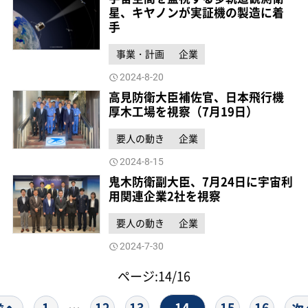
星、キヤノンが実証機の製造に着
手
事業・計画
企業
2024-8-20
高見防衛大臣補佐官、日本飛行機
厚木工場を視察（7月19日）
要人の動き
企業
2024-8-15
鬼木防衛副大臣、7月24日に宇宙利
用関連企業2社を視察
要人の動き
企業
2024-7-30
ページ:14/16
14
1
12
13
15
16
…