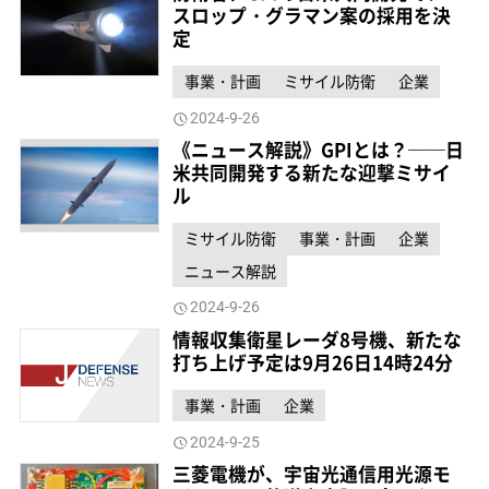
スロップ・グラマン案の採用を決
定
事業・計画
ミサイル防衛
企業
2024-9-26
《ニュース解説》GPIとは？──日
米共同開発する新たな迎撃ミサイ
ル
ミサイル防衛
事業・計画
企業
ニュース解説
2024-9-26
情報収集衛星レーダ8号機、新たな
打ち上げ予定は9月26日14時24分
事業・計画
企業
2024-9-25
三菱電機が、宇宙光通信用光源モ