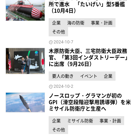
所で進水 「たいげい」型5番艦
（10月4日）
企業
海の防衛
事業・計画
その他
2024-10-7
木原防衛大臣、三宅防衛大臣政務
官、「第3回インダストリーデー」
に出席（9月26日）
要人の動き
イベント
企業
2024-10-2
ノースロップ・グラマンが初の
GPI（滑空段階迎撃用誘導弾）を米
ミサイル防衛庁と生産へ
企業
ミサイル防衛
事業・計画
その他