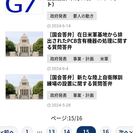
ト）
政府発表
要人の動き
2024-6-14
［国会答弁］在日米軍基地から排
出されたPCB含有機器の処理に関す
る質問答弁
政府発表
事業・計画
米軍
2024-6-4
［国会答弁］新たな陸上自衛隊訓
練場の設置に関する質問答弁
政府発表
事業・計画
2024-5-28
ページ:15/16
15
1
13
14
16
…
<<前へ
次へ>