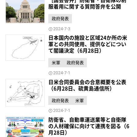
［国会答弁］防衛省・自衛隊の制
服着用に関する質問答弁を公開
政府発表
2024-7-3
日本国内の施設と区域24か所の米
軍との共同使用、提供などについ
て閣議決定（6月28日）
米軍
政府発表
2024-7-1
日米合同委員会の合意概要を公表
（6月28日、硫黄島通信所）
政府発表
米軍
2024-7-1
防衛省、自動車運送業等と自衛隊
の人材確保に向けて連携を図る（6
月28日）