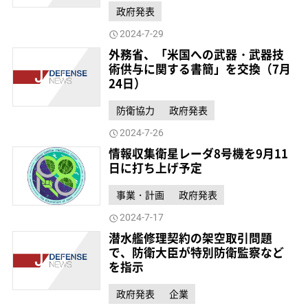
政府発表
2024-7-29
外務省、「米国への武器・武器技
術供与に関する書簡」を交換（7月
24日）
防衛協力
政府発表
2024-7-26
情報収集衛星レーダ8号機を9月11
日に打ち上げ予定
事業・計画
政府発表
2024-7-17
潜水艦修理契約の架空取引問題
で、防衛大臣が特別防衛監察など
を指示
政府発表
企業