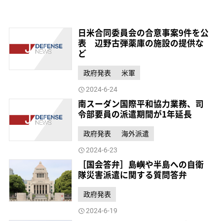
日米合同委員会の合意事案9件を公
表 辺野古弾薬庫の施設の提供な
ど
政府発表
米軍
2024-6-24
南スーダン国際平和協力業務、司
令部要員の派遣期間が1年延長
政府発表
海外派遣
2024-6-23
［国会答弁］島嶼や半島への自衛
隊災害派遣に関する質問答弁
政府発表
2024-6-19