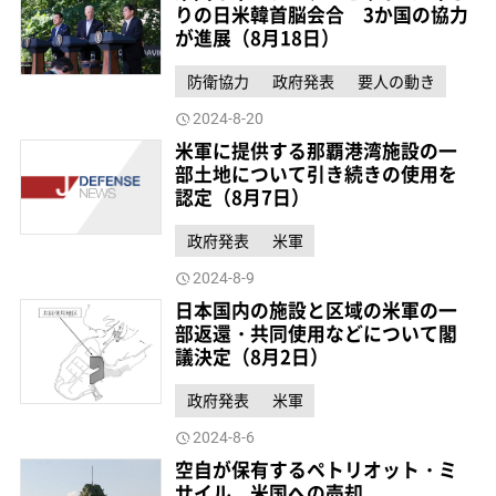
りの日米韓首脳会合 3か国の協力
が進展（8月18日）
防衛協力
政府発表
要人の動き
2024-8-20
米軍に提供する那覇港湾施設の一
部土地について引き続きの使用を
認定（8月7日）
政府発表
米軍
2024-8-9
日本国内の施設と区域の米軍の一
部返還・共同使用などについて閣
議決定（8月2日）
政府発表
米軍
2024-8-6
空自が保有するペトリオット・ミ
サイル 米国への売却