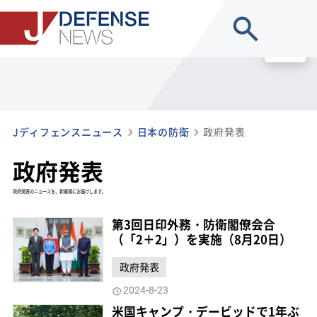
site search
MENU
Jディフェンスニュース
日本の防衛
政府発表
政府発表
政府発表のニュースを、新着順にお届けします。
第3回日印外務・防衛閣僚会合
（「2＋2」）を実施（8月20日）
政府発表
2024-8-23
米国キャンプ・デービッドで1年ぶ