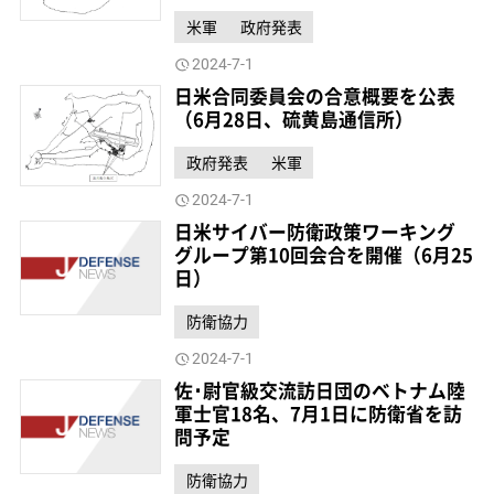
米軍
政府発表
2024-7-1
日米合同委員会の合意概要を公表
（6月28日、硫黄島通信所）
政府発表
米軍
2024-7-1
日米サイバー防衛政策ワーキング
グループ第10回会合を開催（6月25
日）
防衛協力
2024-7-1
佐･尉官級交流訪日団のベトナム陸
軍士官18名、7月1日に防衛省を訪
問予定
防衛協力