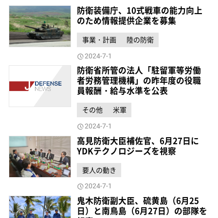
防衛装備庁、10式戦車の能力向上
のため情報提供企業を募集
事業・計画
陸の防衛
2024-7-1
防衛省所管の法人「駐留軍等労働
者労務管理機構」の昨年度の役職
員報酬・給与水準を公表
その他
米軍
2024-7-1
高見防衛大臣補佐官、6月27日に
YDKテクノロジーズを視察
要人の動き
2024-7-1
鬼木防衛副大臣、硫黄島（6月25
日）と南鳥島（6月27日）の部隊を