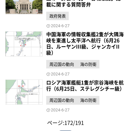
載に関する質問答弁
政府発表
2024-6-27
中国海軍の情報収集艦2隻が大隅海
峡を東進し太平洋へ航行（6月26
日、ルーヤンIII級、ジャンカイII
級）
周辺国の動向
海の防衛
2024-6-27
ロシア海軍艦艇1隻が宗谷海峡を航
行（6月25日、ステレグシチー級）
周辺国の動向
海の防衛
2024-6-27
ページ:172/191