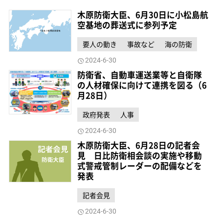
木原防衛大臣、6月30日に小松島航
空基地の葬送式に参列予定
要人の動き
事故など
海の防衛
2024-6-30
防衛省、自動車運送業等と自衛隊
の人材確保に向けて連携を図る（6
月28日）
政府発表
人事
2024-6-30
木原防衛大臣、6月28日の記者会
見 日比防衛相会談の実施や移動
式警戒管制レーダーの配備などを
発表
記者会見
2024-6-30