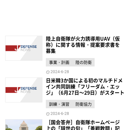
陸上自衛隊が火力誘導用UAV（仮
称）に関する情報・提案要求書を
募集
事業・計画
陸の防衛
2024-6-28
日米韓3か国による初のマルチドメ
イン共同訓練「フリーダム・エッ
ジ」（6月27日～29日）がスタート
訓練・演習
防衛協力
2024-6-28
［国会答弁］自衛隊ホームページ
上の「辞世の句」「善戦敢闘」記