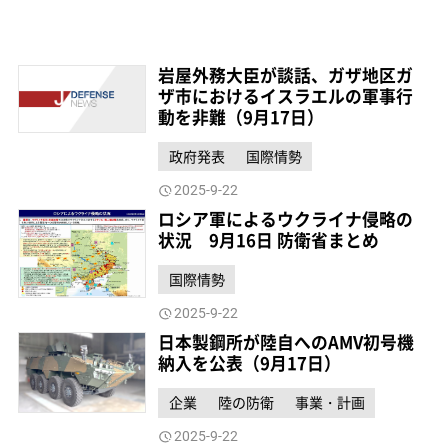
岩屋外務大臣が談話、ガザ地区ガ
ザ市におけるイスラエルの軍事行
動を非難（9月17日）
政府発表
国際情勢
2025-9-22
ロシア軍によるウクライナ侵略の
状況 9月16日 防衛省まとめ
国際情勢
2025-9-22
日本製鋼所が陸自へのAMV初号機
納入を公表（9月17日）
企業
陸の防衛
事業・計画
2025-9-22