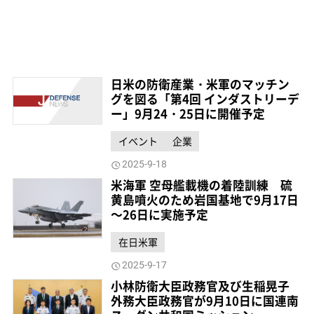
日米の防衛産業・米軍のマッチン
グを図る「第4回 インダストリーデ
ー」9月24・25日に開催予定
イベント
企業
2025-9-18
米海軍 空母艦載機の着陸訓練 硫
黄島噴火のため岩国基地で9月17日
～26日に実施予定
在日米軍
2025-9-17
小林防衛大臣政務官及び生稲晃子
外務大臣政務官が9月10日に国連南