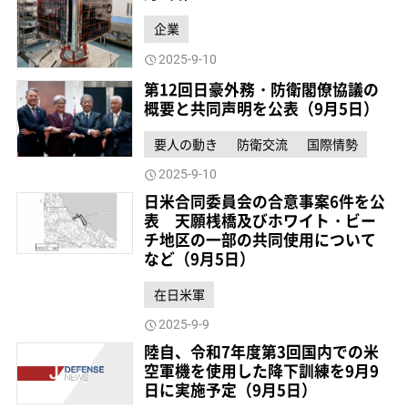
企業
2025-9-10
第12回日豪外務・防衛閣僚協議の
概要と共同声明を公表（9月5日）
要人の動き
防衛交流
国際情勢
2025-9-10
日米合同委員会の合意事案6件を公
表 天願桟橋及びホワイト・ビー
チ地区の一部の共同使用について
など（9月5日）
在日米軍
2025-9-9
陸自、令和7年度第3回国内での米
空軍機を使用した降下訓練を9月9
日に実施予定（9月5日）