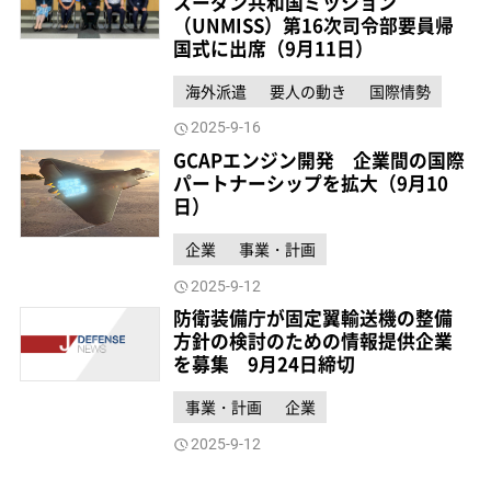
スーダン共和国ミッション
（UNMISS）第16次司令部要員帰
国式に出席（9月11日）
海外派遣
要人の動き
国際情勢
2025-9-16
GCAPエンジン開発 企業間の国際
パートナーシップを拡大（9月10
日）
企業
事業・計画
2025-9-12
防衛装備庁が固定翼輸送機の整備
方針の検討のための情報提供企業
を募集 9月24日締切
事業・計画
企業
2025-9-12