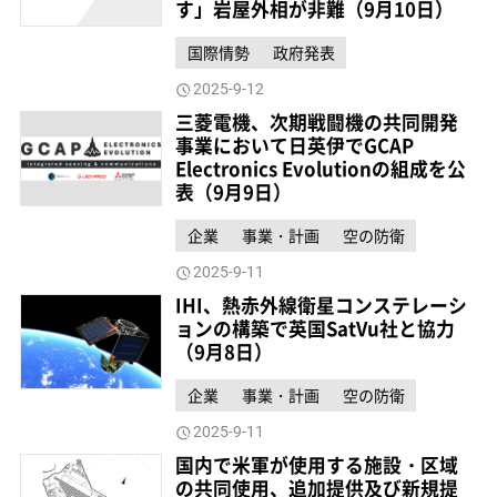
す」岩屋外相が非難（9月10日）
国際情勢
政府発表
2025-9-12
三菱電機、次期戦闘機の共同開発
事業において日英伊でGCAP
Electronics Evolutionの組成を公
表（9月9日）
企業
事業・計画
空の防衛
2025-9-11
IHI、熱赤外線衛星コンステレーシ
ョンの構築で英国SatVu社と協力
（9月8日）
企業
事業・計画
空の防衛
2025-9-11
国内で米軍が使用する施設・区域
の共同使用、追加提供及び新規提