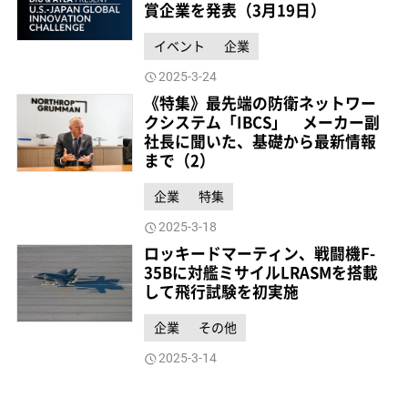
賞企業を発表（3月19日）
イベント
企業
2025-3-24
《特集》最先端の防衛ネットワー
クシステム「IBCS」 メーカー副
社長に聞いた、基礎から最新情報
まで（2）
企業
特集
2025-3-18
ロッキードマーティン、戦闘機F-
35Bに対艦ミサイルLRASMを搭載
して飛行試験を初実施
企業
その他
2025-3-14