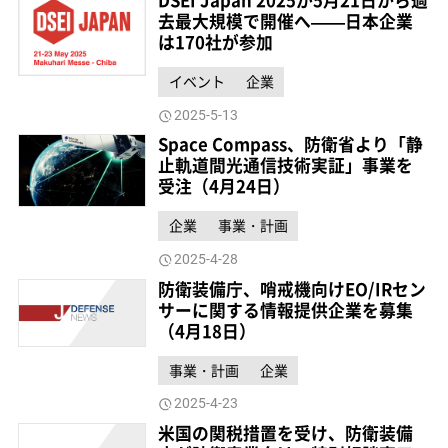
DSEI Japan 2025が5月21日から過
去最大規模で開催へ——日本企業
は170社が参加
イベント
企業
2025-5-13
Space Compass、防衛省より「静
止軌道間光通信技術実証」事業を
受注（4月24日）
企業
事業・計画
2025-4-28
防衛装備庁、哨戒機向けEO/IRセン
サーに関する情報提供企業を募集
（4月18日）
事業・計画
企業
2025-4-23
米国の関税措置を受け、防衛装備