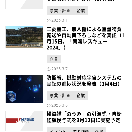
事業・計画
企業
2025-3-11
三菱重工、無人機による重量物資
輸送や自動荷下ろしなどを実証（1
月15日、「南海レスキュー
2024」）
企業
2025-3-7
防衛省、機動対応宇宙システムの
実証の進捗状況を発表（3月4日）
事業・計画
企業
2025-3-6
掃海艦「のうみ」の引渡式・自衛
艦旗授与式を3月12日に実施予定
イベント
海の防衛
企業