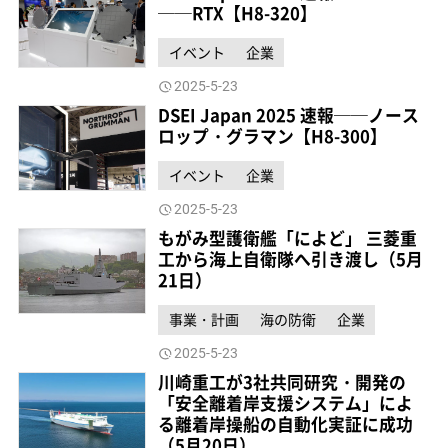
──RTX【H8-320】
イベント
企業
2025-5-23
DSEI Japan 2025 速報──ノース
ロップ・グラマン【H8-300】
イベント
企業
2025-5-23
もがみ型護衛艦「によど」 三菱重
工から海上自衛隊へ引き渡し（5月
21日）
事業・計画
海の防衛
企業
2025-5-23
川崎重工が3社共同研究・開発の
「安全離着岸支援システム」によ
る離着岸操船の自動化実証に成功
（5月20日）