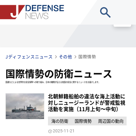
site search
MENU
Jディフェンスニュース
その他
国際情勢
国際情勢の防衛ニュース
国連などによる世界的な安全保障への取り組み、日本の機関が伝える他国の安全に関するニュースをお届けします。
北朝鮮籍船舶の違法な海上活動に
対しニュージーランドが警戒監視
活動を実施（11月上旬〜中旬）
海の防衛
国際情勢
周辺国の動向
2025-11-21