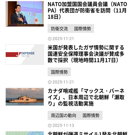
NATO加盟国国会議員会議（NATO
PA）代表団が防衛省を訪問（11月
18日）
防衛交流
国際情勢
2025-11-21
米国が発表したガザ情勢に関する
国連安全保障理事会決議が賛成多
数で採択（現地時間11月17日）
国際情勢
2025-11-21
カナダ哨戒艦「マックス・バーネ
イズ」、日本周辺で北朝鮮「瀬取
り」の監視活動実施
周辺国の動向
国際情勢
2025-11-13
北朝鮮が弾道ミサイル1発を北朝鮮