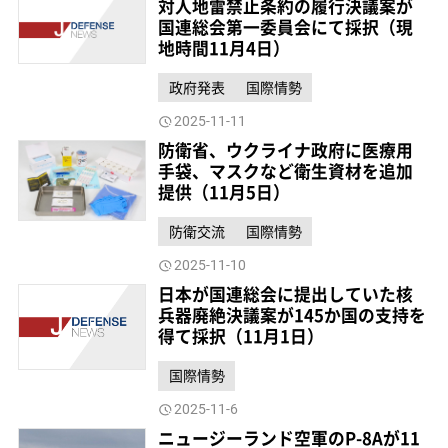
対人地雷禁止条約の履行決議案が
国連総会第一委員会にて採択（現
地時間11月4日）
政府発表
国際情勢
2025-11-11
防衛省、ウクライナ政府に医療用
手袋、マスクなど衛生資材を追加
提供（11月5日）
防衛交流
国際情勢
2025-11-10
日本が国連総会に提出していた核
兵器廃絶決議案が145か国の支持を
得て採択（11月1日）
国際情勢
2025-11-6
ニュージーランド空軍のP-8Aが11