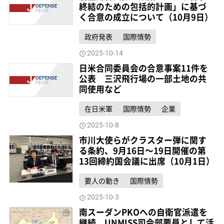
終結のための包括的計画」に基づ
く合意の成立について（10月9日）
政府発表
国際情勢
2025-10-14
日米合同委員会の合意事案11件を
公表 三沢飛行場の一部土地の共
同使用など
在日米軍
国際情勢
企業
2025-10-8
市川大使らがクラスター弾に関す
る条約、9月16日～19日開催の第
13回締約国会議に出席（10月1日）
要人の動き
国際情勢
2025-10-3
南スーダンPKOへの自衛官派遣を
継続 UNMISS司令部要員として活