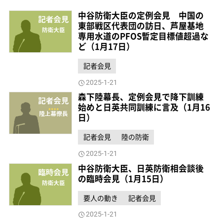
中谷防衛大臣の定例会見 中国の
東部戦区代表団の訪日、芦屋基地
専用水道のPFOS暫定目標値超過な
ど（1月17日）
記者会見
2025-1-21
森下陸幕長、定例会見で降下訓練
始めと日英共同訓練に言及（1月16
日）
記者会見
陸の防衛
2025-1-21
中谷防衛大臣、日英防衛相会談後
の臨時会見（1月15日）
要人の動き
記者会見
2025-1-21